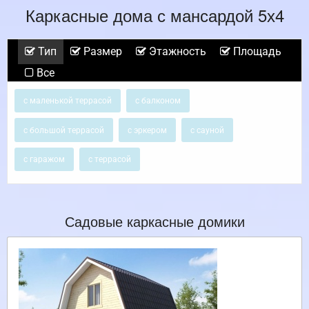
Каркасные дома с мансардой 5х4
Тип
Размер
Этажность
Площадь
Все
с маленькой террасой
с балконом
с большой террасой
с эркером
с сауной
с гаражом
с террасой
Садовые каркасные домики