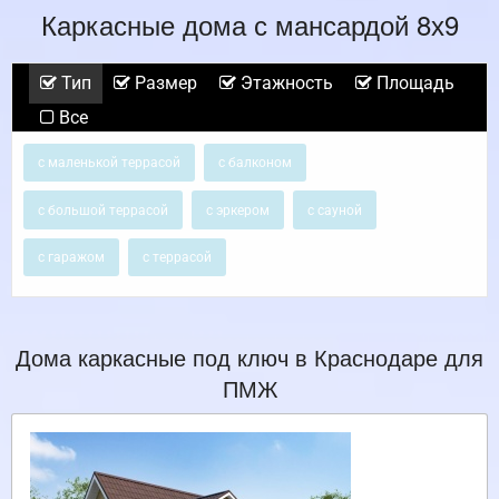
Каркасные дома с мансардой 8х9
Тип
Размер
Этажность
Площадь
Все
с маленькой террасой
с балконом
с большой террасой
с эркером
с сауной
с гаражом
с террасой
Дома каркасные под ключ в Краснодаре для
ПМЖ