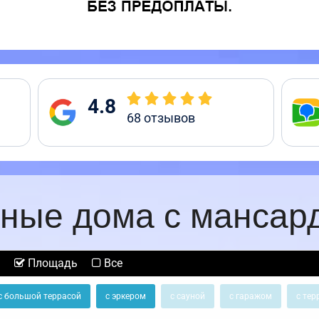
4.8
68
отзывов
ные дома с мансар
Площадь
Все
с большой террасой
с эркером
с сауной
с гаражом
с тер