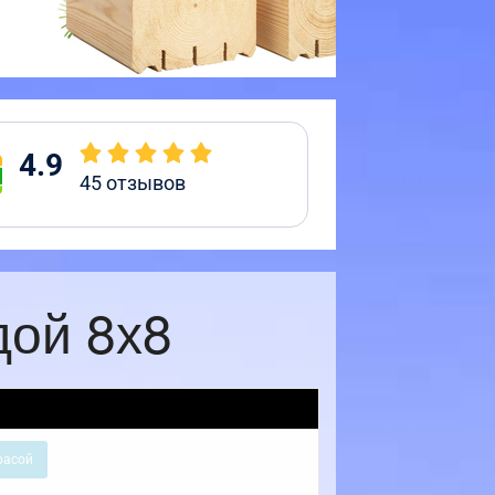
4.9
45
отзывов
дой 8х8
расой