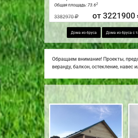
2
Общая площадь: 73.6
от 3221900
3382970
Дома из бруса
Дома из бруса с 
Обращаем внимание! Проекты, предс
веранду, балкон, остекление, навес 