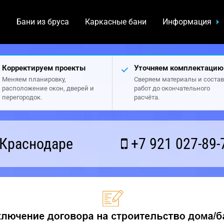
а
Бани из бруса
Каркасные бани
Информация
Корректируем проекты
Уточняем комплектацию
Меняем планировку,
Сверяем материалы и состав
расположение окон, дверей и
работ до окончательного
перегородок.
расчёта.
 Краснодаре
+7 921 027-89-