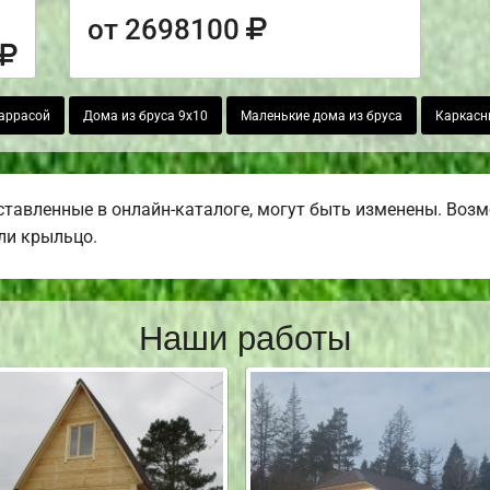
от 2698100
таррасой
Дома из бруса 9х10
Маленькие дома из бруса
Каркасн
тавленные в онлайн-каталоге, могут быть изменены. Возмо
или крыльцо.
Наши работы