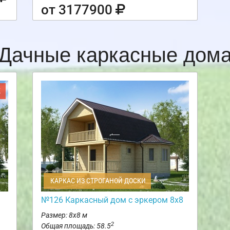
от 3177900
Дачные каркасные дом
Ж
КАРКАС ИЗ СТРОГАНОЙ ДОСКИ
№126 Каркасный дом с эркером 8х8
Размер: 8х8 м
2
Общая площадь: 58.5