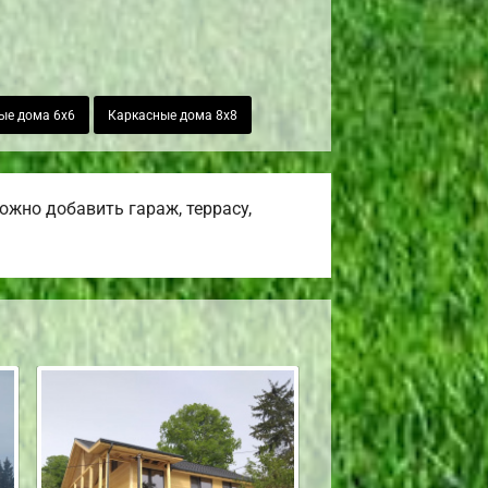
ые дома 6х6
Каркасные дома 8х8
жно добавить гараж, террасу,