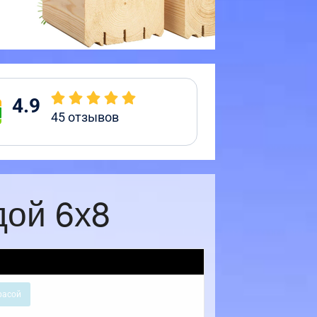
4.9
45
отзывов
дой 6х8
расой