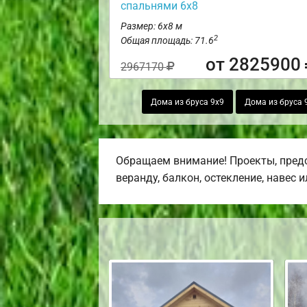
спальнями 6х8
Размер: 6х8 м
2
Общая площадь: 71.6
от 2825900
2967170
Дома из бруса 9х9
Дома из бруса 
Обращаем внимание! Проекты, предс
веранду, балкон, остекление, навес 