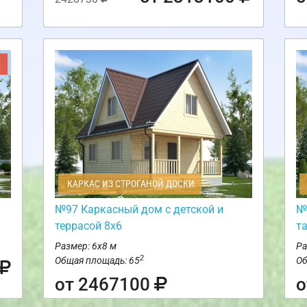
Ж
КАРКАС ИЗ СТРОГАНОЙ ДОСКИ
№97 Каркасный дом с детской и
№
террасой 8х6
т
Размер: 6х8 м
Ра
2
Общая площадь: 65
Об
от 2467100
о