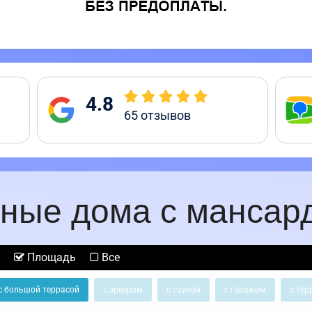
4.8
65
отзывов
ные дома с мансар
Площадь
Все
с большой террасой
с эркером
с сауной
с гаражом
с тер