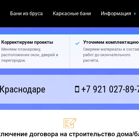
а
Бани из бруса
Каркасные бани
Информация
Корректируем проекты
Уточняем комплектацию
Меняем планировку,
Сверяем материалы и состав
расположение окон, дверей и
работ до окончательного
перегородок.
расчёта.
 Краснодаре
+7 921 027-89-