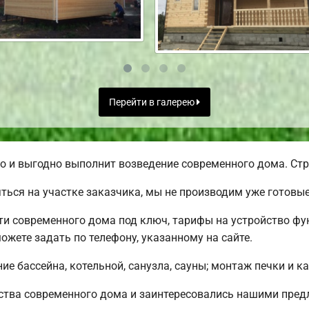
Перейти в галерею
и выгодно выполнит возведение современного дома. Стро
ься на участке заказчика, мы не производим уже готовы
 современного дома под ключ, тарифы на устройство фун
жете задать по телефону, указанному на сайте.
е бассейна, котельной, санузла, сауны; монтаж печки и к
ства современного дома и заинтересовались нашими пр