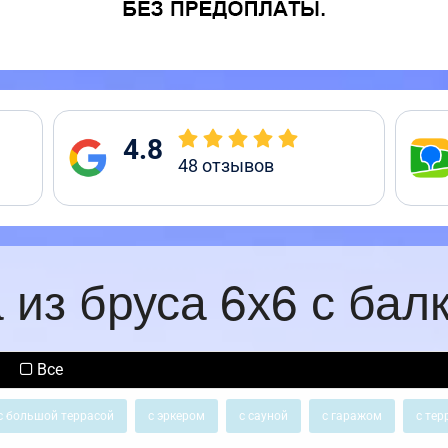
4.8
48
отзывов
 из бруса 6х6 с бал
Все
с большой террасой
с эркером
с сауной
с гаражом
с тер