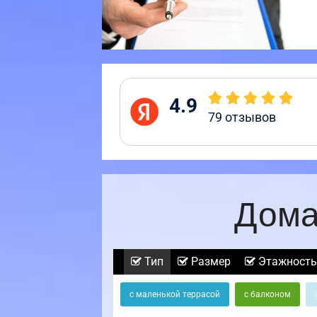
4.9
79
отзывов
Дома
Тип
Размер
Этажность
с маленькой террасой
с балконом