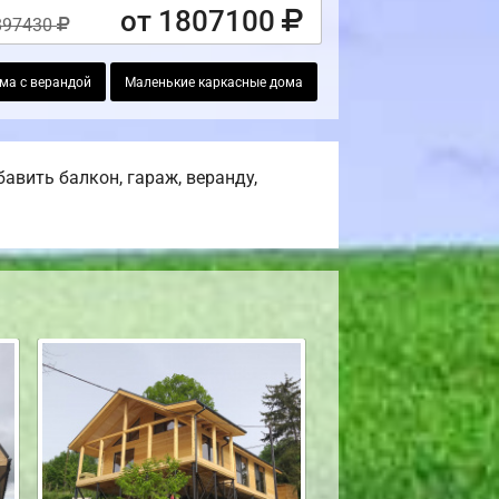
от 1807100
897430
ма с верандой
Маленькие каркасные дома
авить балкон, гараж, веранду,