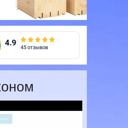
4.9
45
отзывов
коном
расой