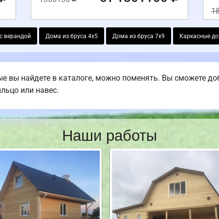
1
с верандой
Дома из бруса 4х5
Дома из бруса 7х9
Каркасные до
е вы найдете в каталоге, можно поменять. Вы сможете доб
ыльцо или навес.
Наши работы