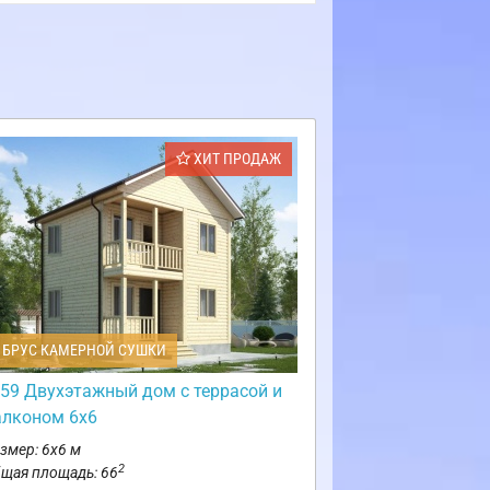
ХИТ ПРОДАЖ
БРУС КАМЕРНОЙ СУШКИ
59 Двухэтажный дом с террасой и
алконом 6х6
змер: 6х6 м
2
щая площадь: 66