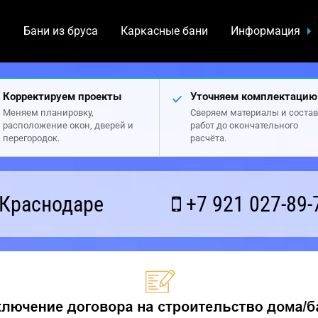
а
Бани из бруса
Каркасные бани
Информация
Корректируем проекты
Уточняем комплектацию
Меняем планировку,
Сверяем материалы и состав
расположение окон, дверей и
работ до окончательного
перегородок.
расчёта.
 Краснодаре
+7 921 027-89-