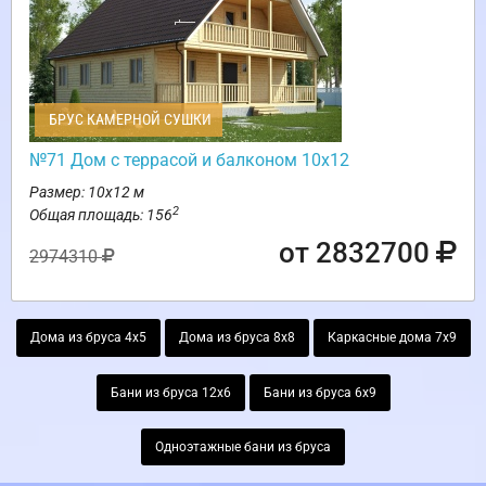
БРУС КАМЕРНОЙ СУШКИ
№71 Дом с террасой и балконом 10х12
Размер: 10х12 м
2
Общая площадь: 156
от 2832700
2974310
Дома из бруса 4х5
Дома из бруса 8х8
Каркасные дома 7х9
Бани из бруса 12х6
Бани из бруса 6х9
Одноэтажные бани из бруса