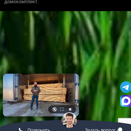
домокомплект.
🔇
⛶
✖
Позвонить
Задать вопрос