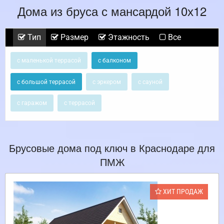
Дома из бруса с мансардой 10х12
Тип
Размер
Этажность
Все
с маленькой террасой
с балконом
с большой террасой
с эркером
с сауной
с гаражом
с террасой
Брусовые дома под ключ в Краснодаре для
ПМЖ
ХИТ ПРОДАЖ