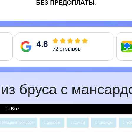
4.8
72
отзывов
из бруса с мансард
Все
с большой террасой
с эркером
с сауной
с гаражом
с тер