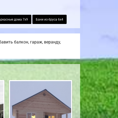
аркасные дома 7х9
Бани из бруса 6х4
авить балкон, гараж, веранду,