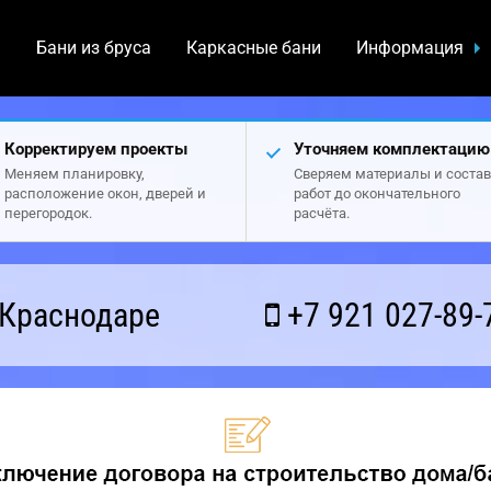
а
Бани из бруса
Каркасные бани
Информация
Корректируем проекты
Уточняем комплектацию
Меняем планировку,
Сверяем материалы и состав
расположение окон, дверей и
работ до окончательного
перегородок.
расчёта.
 Краснодаре
+7 921 027-89-