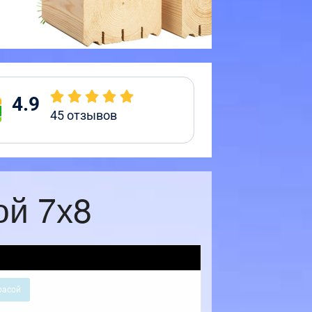
4.9
45
отзывов
ой 7х8
расой