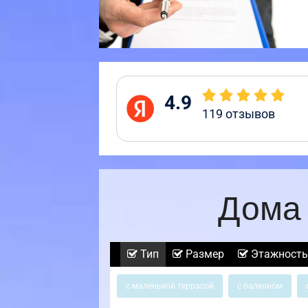
4.9
119
отзывов
Дома 
Тип
Размер
Этажность
с маленькой террасой
с балконом