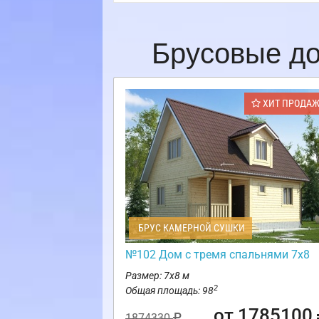
Брусовые до
ХИТ ПРОДА
БРУС КАМЕРНОЙ СУШКИ
№102 Дом с тремя спальнями 7х8
Размер: 7х8 м
2
Общая площадь: 98
от 1785100
1874330