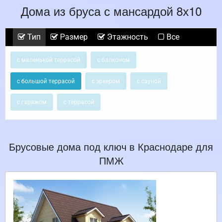
Дома из бруса с мансардой 8х10
Тип
Размер
Этажность
Все
с маленькой террасой
с балконом
с большой террасой
с эркером
с сауной
с гаражом
с террасой
Брусовые дома под ключ в Краснодаре для
ПМЖ