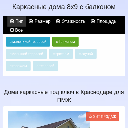
Каркасные дома 8х9 с балконом
Тип
Размер
Этажность
Площадь
Все
с маленькой террасой
с балконом
с большой террасой
с эркером
с сауной
с гаражом
с террасой
Дома каркасные под ключ в Краснодаре для
ПМЖ
ХИТ ПРОДАЖ