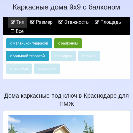
Каркасные дома 9х9 с балконом
Тип
Размер
Этажность
Площадь
Все
с маленькой террасой
с балконом
с большой террасой
с эркером
с сауной
с гаражом
с террасой
Дома каркасные под ключ в Краснодаре для
ПМЖ