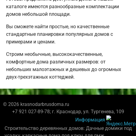
каталоге имеются разнообразные комплектации
домов небольшой площади.
Вы сможете найти простые, но качественные
стандартные планировки популярных домов с
примерами и ценами.
Строим необычные, высококачественные,
комфортные дома различных размеров: от
небольших малоэтажных и дешевых до огромных
двух-трехэтажных коттеджей.
© 2026 krasnodarbrusdoma.ru
+7 921 027-89-78; г. Краснодар, ул. Тургенева, 109
Информация
Строительство деревянных домов: Дачные домики под
усадку, каркасные дома под ключ для пмж.