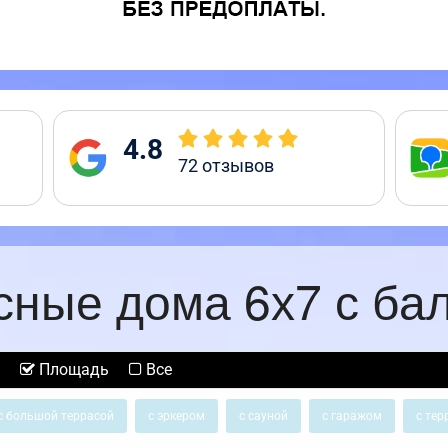
4.8
72
отзывов
сные дома 6х7 с ба
Площадь
Все
с большой террасой
с эркером
с сауной
с гаражом
с тер