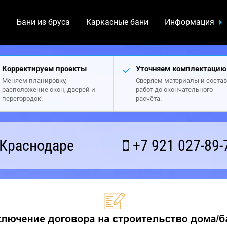
а
Бани из бруса
Каркасные бани
Информация
Корректируем проекты
Уточняем комплектацию
Меняем планировку,
Сверяем материалы и состав
расположение окон, дверей и
работ до окончательного
перегородок.
расчёта.
 Краснодаре
+7 921 027-89-