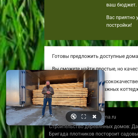
ваш бюджет. 
Вас приятно 
постройки!
Готовы предложить доступные дома
Вы сможете найти простые, но каче
Строим необычные, высококачестве
огромных двух-трехэтажных коттед
🔇
⛶
✖
© 2026 krasnodarbrusdoma.ru
Строительство деревянных домов: Да
Бригада плотников постороит садовы