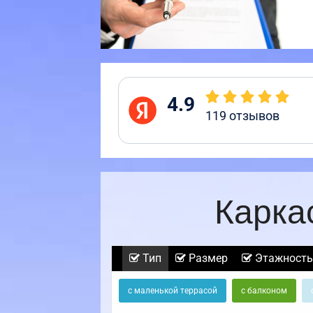
4.9
119
отзывов
Карка
Тип
Размер
Этажность
с маленькой террасой
с балконом