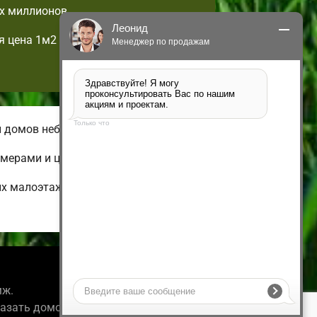
х миллионов.
Леонид
я цена 1м2
Менеджер по продажам
Здравствуйте! Я могу 
проконсультировать Вас по нашим 
акциям и проектам.
Только что
и домов небольшой площади.
имерами и ценами.
их малоэтажных и дешевых до
Информация
мж.
казать домокомплект.