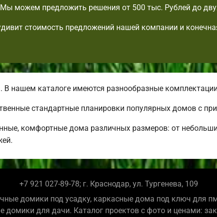
Мы можем предложить решения от 500 тыс. Рублей до дву
удивит стоимость предложений нашей компании и конечна
. В нашем каталоге имеются разнообразные комплектаци
ственные стандартные планировки популярных домов с пр
нные, комфортные дома различных размеров: от небольш
жей.
+7 921 027-89-78; г. Краснодар, ул. Тургенева, 109
чные домики под усадку, каркасные дома под ключ для п
е домики для дачи. Каталог проектов с фото и ценами: за