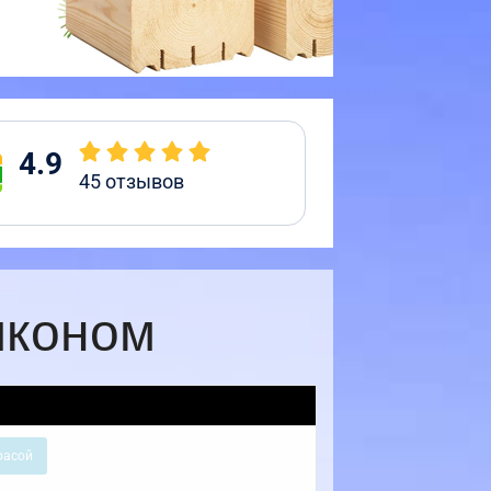
4.9
45
отзывов
лконом
расой