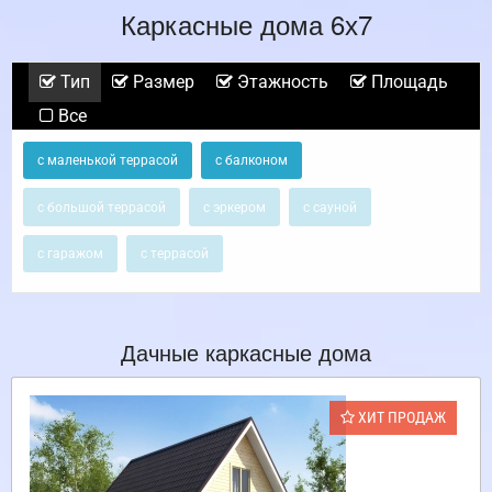
Каркасные дома 6х7
Тип
Размер
Этажность
Площадь
Все
с маленькой террасой
с балконом
с большой террасой
с эркером
с сауной
с гаражом
с террасой
Дачные каркасные дома
ХИТ ПРОДАЖ