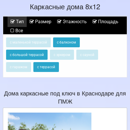
Каркасные дома 8х12
Тип
Размер
Этажность
Площадь
Все
с маленькой террасой
с балконом
с большой террасой
с эркером
с сауной
с гаражом
с террасой
Дома каркасные под ключ в Краснодаре для
ПМЖ