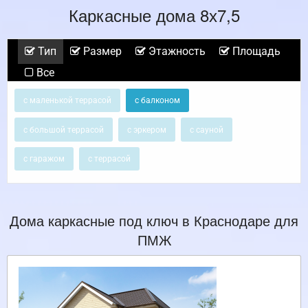
Каркасные дома 8х7,5
Тип
Размер
Этажность
Площадь
Все
с маленькой террасой
с балконом
с большой террасой
с эркером
с сауной
с гаражом
с террасой
Дома каркасные под ключ в Краснодаре для
ПМЖ