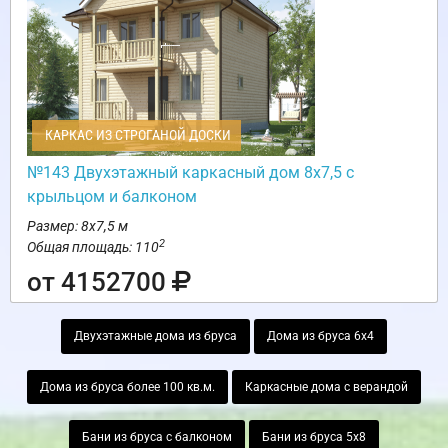
КАРКАС ИЗ СТРОГАНОЙ ДОСКИ
№143 Двухэтажный каркасный дом 8х7,5 с
крыльцом и балконом
Размер: 8х7,5 м
2
Общая площадь: 110
от 4152700
Двухэтажные дома из бруса
Дома из бруса 6х4
Дома из бруса более 100 кв.м.
Каркасные дома с верандой
Бани из бруса с балконом
Бани из бруса 5х8